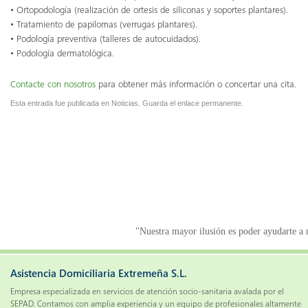
• Ortopodología (realización de ortesis de siliconas y soportes plantares).
• Tratamiento de papilomas (verrugas plantares).
• Podología preventiva (talleres de autocuidados).
• Podología dermatológica.
Contacte con nosotros
para obtener más información o concertar una cita.
Esta entrada fue publicada en
Noticias
. Guarda el
enlace permanente
.
"Nuestra mayor ilusión es poder ayudarte a m
Asistencia Domiciliaria Extremeña S.L.
Empresa especializada en servicios de atención socio-sanitaria avalada por el
SEPAD. Contamos con amplia experiencia y un equipo de profesionales altamente