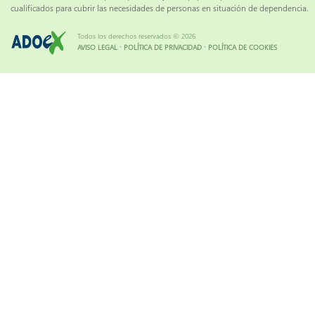
cualificados para cubrir las necesidades de personas en situación de dependencia.
Todos los derechos reservados © 2026
·
·
AVISO LEGAL
POLÍTICA DE PRIVACIDAD
POLÍTICA DE COOKIES